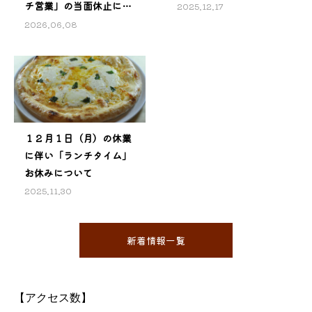
チ営業」の当面休止につ
2025.12.17
いて
2026.06.08
１２月１日（月）の休業
に伴い「ランチタイム」
お休みについて
2025.11.30
新着情報一覧
【アクセス数】