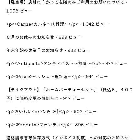
【駐車場】店舗に向かって左隣のみご利用のお願いについて
-
1,058 ビュー
<p><Carne>カルネ～肉料理～</p>
- 1,042 ビュー
３月のお休みのお知らせ
- 999 ビュー
年末年始の休業日のお知らせ
- 982 ビュー
<p><Antipasto>アンティパスト～前菜～</p>
- 972 ビュー
<p><Pesce>ペッシェ～魚料理～</p>
- 944 ビュー
【テイクアウト】「ホームパーティーセット」（税込５，４００
円）に価格変更のお知らせ
- 917 ビュー
<p>おいしい<br>ひみつ①</p>
- 902 ビュー
<p><Fonduta>フォンデュ</p>
- 896 ビュー
適格請求書等保存方式（インボイス制度）への対応のお知らせ
-