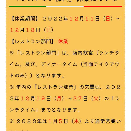
【休業期間】 ２０２２年
１２
月
１１
日（
日
）〜
１２
月
１８
日（
日
）
【レストラン部門】
休業
※「レストラン部門」は、店内飲食〔ランチタ
イム、及び、ディナータイム（当面テイクアウ
トのみ）〕となります。
※ 年内の「レストラン部門」の営業は、２０２
２年
１２
月
１９
日（
月
）〜
２７
日（
火
）の「ラ
ンチタイム」までとなります。
※ ２０２３年は
１
月
５
日（
木
）より通常営業い