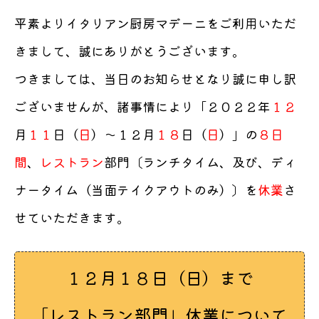
平素よりイタリアン厨房マデーニをご利用いただ
きまして、誠にありがとうございます。
つきましては、当日のお知らせとなり誠に申し訳
ございませんが、諸事情により「２０２２年
１２
月
１１
日（
日
）〜１２月
１８
日（
日
）」の
８日
間
、
レストラン
部門〔ランチタイム、及び、ディ
ナータイム（当面テイクアウトのみ）〕を
休業
さ
せていただきます。
１２月１８日（日）まで
「レストラン部門」休業について