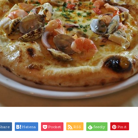
Share
Hatena
Pocket
RSS
feedly
Pin it