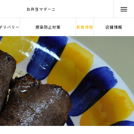
お弁当マデーニ
Obento Madeyni
デリバリー
感染防止対策
新着情報
店舗情報
livery
Corona Virus Protection
News
Store Information