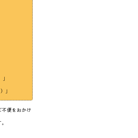
）」
０）」
ご不便をおかけ
す。