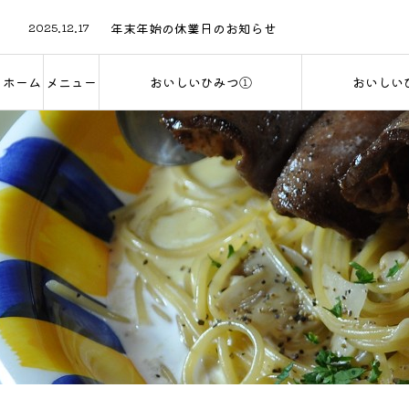
2026.06.8
2025.12.17
年末年始の休業日のお知らせ
2025.11.30
2024.11.11
年末年始の休業日のお知らせ
2024.03.31
【駐車場】店舗に向かって左隣のみご利用のお願い
ホーム
メニュー
おいしいひみつ①
おいしい
2026.06.8
Home
Menu
The secret of deliciousness①
The secret of 