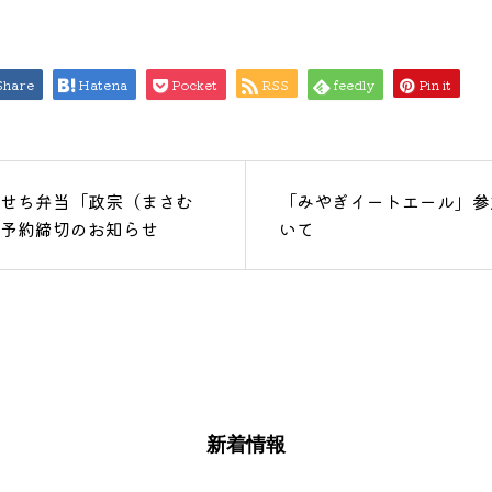
Share
Hatena
Pocket
RSS
feedly
Pin it
せち弁当「政宗（まさむ
「みやぎイートエール」参
予約締切のお知らせ
いて
新着情報