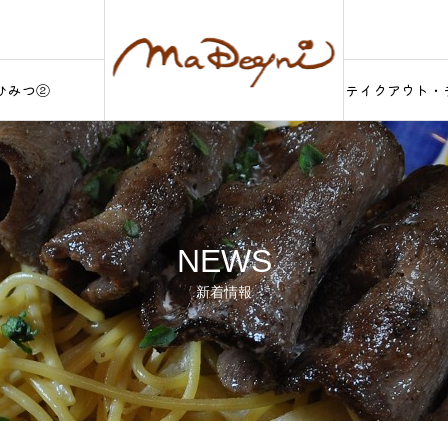
【お知らせ】お弁当事業注力に伴う「月1回ランチ営業」の当面休止について
１２月１日（月）の休業に伴い「ランチタイム」お休みについて
について
ひみつ②
テイクアウト・
【お知らせ】お弁当事業注力に伴う「月1回ランチ営業」の当面休止について
deliciousness②
Takeout・De
NEWS
新着情報