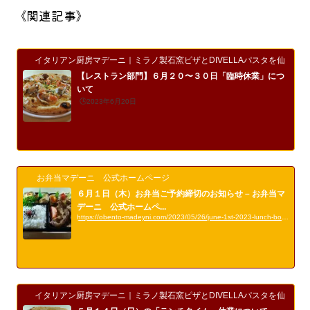
《関連記事》
イタリアン厨房マデーニ｜ミラノ製石窯ピザとDIVELLAパスタを仙台市
【レストラン部門】６月２０〜３０日「臨時休業」につ
いて
🕒️2023年6月20日
お弁当マデーニ 公式ホームページ
６月１日（木）お弁当ご予約締切のお知らせ – お弁当マ
デーニ 公式ホームペ...
https://obento-madeyni.com/2023/05/26/june-1st-2023-lunch-box-reservation-deadline/
イタリアン厨房マデーニ｜ミラノ製石窯ピザとDIVELLAパスタを仙台市